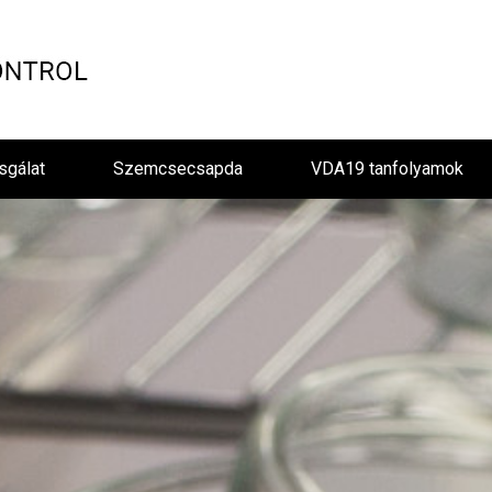
sgálat
Szemcsecsapda
VDA19 tanfolyamok