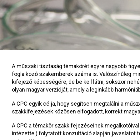
A műszaki tisztaság témakörét egyre nagyobb figye
foglalkozó szakemberek száma is. Valószínűleg mi
kifejező képességére, de be kell látni, sokszor neh
olyan magyar verzióját, amely a leginkább harmóniáb
A CPC egyik célja, hogy segítsen megtalálni a műsza
szakkifejezések közösen elfogadott, korrekt magyar
A CPC a témakör szakkifejezéseinek megalkotóival (
intézettel) folytatott konzultáció alapján javaslatot