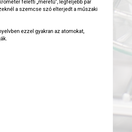
rométer feletti „méretű”, legfeljebb pár
Ezeknél a szemcse szó elterjedt a műszaki
nyelvben ezzel gyakran az atomokat,
ák.