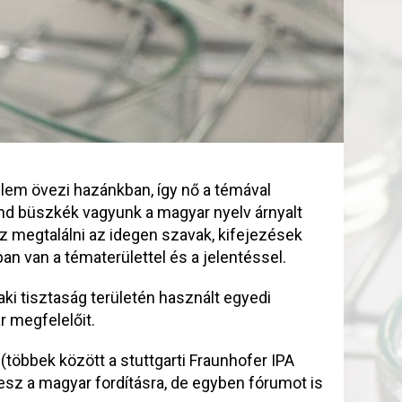
lem övezi hazánkban, így nő a témával
nd büszkék vagyunk a magyar nyelv árnyalt
éz megtalálni az idegen szavak, kifejezések
an van a tématerülettel és a jelentéssel.
ki tisztaság területén használt egyedi
 megfelelőit.
többek között a stuttgarti Fraunhofer IPA
 tesz a magyar fordításra, de egyben fórumot is