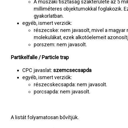
A műszaki tisztaság szakterülete az 5 mik
milliméteres objektumokkal foglakozik. 
gyakorlatban.
egyéb, ismert verziók:
részecske: nem javasolt, mivel a magyar 
molekulákat, ezek alkotóelemeit azonosítj
porszem: nem javasolt.
Partikelfalle / Particle trap
CPC javaslat:
szemcsecsapda
egyéb, ismert verziók:
részecskecsapda: nem javasolt.
porcsapda: nem javasolt.
A listát folyamatosan bővítjük.