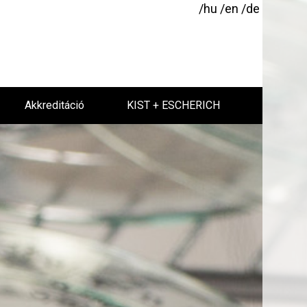
/hu
/en
/de
Akkreditáció
KIST + ESCHERICH