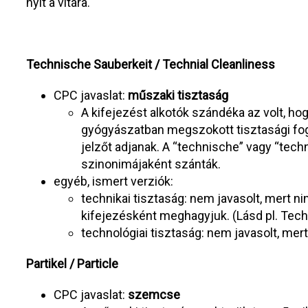
nyit a vitára.
Technische Sauberkeit / Technial Cleanliness
CPC javaslat:
műszaki tisztaság
A kifejezést alkotók szándéka az volt, hog
gyógyászatban megszokott tisztasági f
jelzőt adjanak. A “technische” vagy “tech
szinonimájaként szánták.
egyéb, ismert verziók:
technikai tisztaság: nem javasolt, mert ni
kifejezésként meghagyjuk. (Lásd pl. Tech
technológiai tisztaság: nem javasolt, mert
Partikel / Particle
CPC javaslat:
szemcse